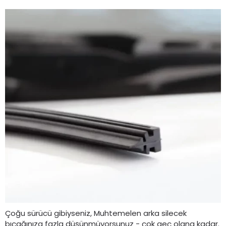
Çoğu sürücü gibiyseniz, Muhtemelen arka silecek
bıçağınıza fazla düşünmüyorsunuz - çok geç olana kadar.