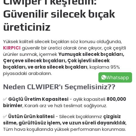
Clwiper'ı keşfedin:
Güvenilir silecek bıçak
üreticiniz
Yüksek kaliteli silecek bıçakları söz konusu olduğunda,
KIRPICI
güvenilir bir üretici olarak öne çıkıyor, çok çeşitli
ürünler sunmak, içermek
Yumuşak silecek bıçakları,
Çerçeve silecek bıçakları, Çok işlevli silecek
bıçakları, ve arka silecek bıçakları
, kaplama 95%
piyasadaki arabaların.
Whatsapp
Neden CLWIPER'ı Seçmelisiniz??
✅
Güçlü Üretim Kapasitesi
- aylık kapasiteli
800,000
birimler
, Kararlı arz ve hızlı teslimat sağlıyoruz.
✅
Üstün ürün kalitesi
- Silecek bıçaklarımız
çizgisiz
silme, gürültüsüz işlem, ve uzun süreli dayanıklılık
,
Tüm hava koşullarında yüksek performansın korunması.