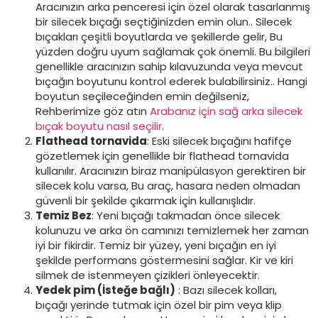
Aracınızın arka penceresi için özel olarak tasarlanmış
bir silecek bıçağı seçtiğinizden emin olun.. Silecek
bıçakları çeşitli boyutlarda ve şekillerde gelir, Bu
yüzden doğru uyum sağlamak çok önemli. Bu bilgileri
genellikle aracınızın sahip kılavuzunda veya mevcut
bıçağın boyutunu kontrol ederek bulabilirsiniz.. Hangi
boyutun seçileceğinden emin değilseniz,
Rehberimize göz atın
Arabanız için sağ arka silecek
bıçak boyutu nasıl seçilir
.
Flathead tornavida
: Eski silecek bıçağını hafifçe
gözetlemek için genellikle bir flathead tornavida
kullanılır. Aracınızın biraz manipülasyon gerektiren bir
silecek kolu varsa, Bu araç, hasara neden olmadan
güvenli bir şekilde çıkarmak için kullanışlıdır.
Temiz Bez
: Yeni bıçağı takmadan önce silecek
kolunuzu ve arka ön camınızı temizlemek her zaman
iyi bir fikirdir. Temiz bir yüzey, yeni bıçağın en iyi
şekilde performans göstermesini sağlar. Kir ve kiri
silmek de istenmeyen çizikleri önleyecektir.
Yedek pim (İsteğe bağlı)
: Bazı silecek kolları,
bıçağı yerinde tutmak için özel bir pim veya klip