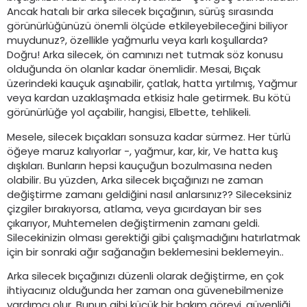
Ancak hatalı bir arka silecek bıçağının, sürüş sırasında
görünürlüğünüzü önemli ölçüde etkileyebileceğini biliyor
muydunuz?, özellikle yağmurlu veya karlı koşullarda?
Doğru! Arka silecek, ön camınızı net tutmak söz konusu
olduğunda ön olanlar kadar önemlidir. Mesai, Bıçak
üzerindeki kauçuk aşınabilir, çatlak, hatta yırtılmış, Yağmur
veya kardan uzaklaşmada etkisiz hale getirmek. Bu kötü
görünürlüğe yol açabilir, hangisi, Elbette, tehlikeli.
Mesele, silecek bıçakları sonsuza kadar sürmez. Her türlü
öğeye maruz kalıyorlar -, yağmur, kar, kir, Ve hatta kuş
dışkıları. Bunların hepsi kauçuğun bozulmasına neden
olabilir. Bu yüzden, Arka silecek bıçağınızı ne zaman
değiştirme zamanı geldiğini nasıl anlarsınız?? Sileceksiniz
çizgiler bırakıyorsa, atlama, veya gıcırdayan bir ses
çıkarıyor, Muhtemelen değiştirmenin zamanı geldi.
Silecekinizin olması gerektiği gibi çalışmadığını hatırlatmak
için bir sonraki ağır sağanağın beklemesini beklemeyin..
Arka silecek bıçağınızı düzenli olarak değiştirme, en çok
ihtiyacınız olduğunda her zaman ona güvenebilmenize
yardımcı olur. Bunun gibi küçük bir bakım görevi, güvenliği