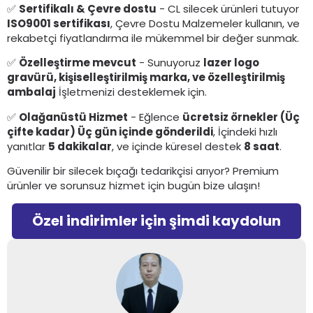
✅
Sertifikalı & Çevre dostu
- CL silecek ürünleri tutuyor
ISO9001 sertifikası
, Çevre Dostu Malzemeler kullanın, ve
rekabetçi fiyatlandırma ile mükemmel bir değer sunmak.
✅
Özelleştirme mevcut
- Sunuyoruz
lazer logo
gravürü, kişiselleştirilmiş marka, ve özelleştirilmiş
ambalaj
İşletmenizi desteklemek için.
✅
Olağanüstü Hizmet
- Eğlence
ücretsiz örnekler (Üç
çifte kadar) Üç gün içinde gönderildi
, İçindeki hızlı
yanıtlar
5 dakikalar
, ve içinde küresel destek
8 saat
.
Güvenilir bir silecek bıçağı tedarikçisi arıyor? Premium
ürünler ve sorunsuz hizmet için bugün bize ulaşın!
Özel indirimler için şimdi kaydolun